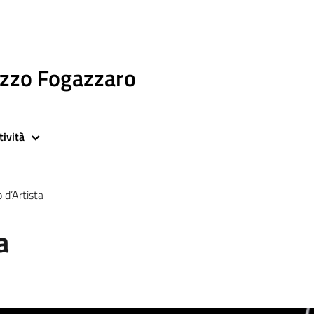
azzo Fogazzaro
tività
o d’Artista
a