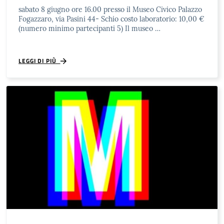
sabato 8 giugno ore 16.00 presso il Museo Civico Palazzo
Fogazzaro, via Pasini 44- Schio costo laboratorio: 10,00 €
(numero minimo partecipanti 5) Il museo …
LEGGI DI PIÙ